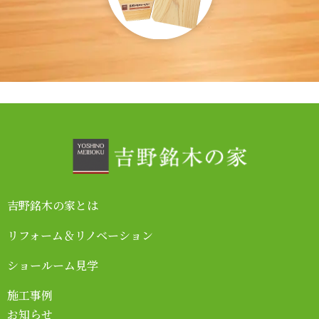
フリ
吉野銘木の家とは
ヤル
01
リフォーム＆リノベーション
07
ショールーム見学
57
施工事例
お知らせ