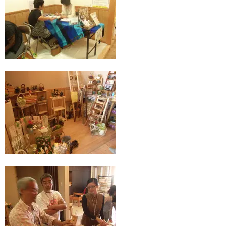
フリ
ヤル
01
07
57