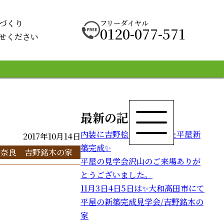
づくり
フリーダイヤル
0120-077-571
せください
最新の記事
内装に吉野桧を沢山使った平屋新
2017年10月14日
築完成✨
奈良 吉野銘木の家
平屋の見学会沢山のご来場ありが
とうございました。
11月3日4日5日は✨大和高田市にて
平屋の新築完成見学会/吉野銘木の
家