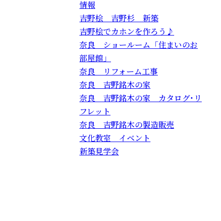
情報
吉野桧 吉野杉 新築
吉野桧でカホンを作ろう♪
奈良 ショールーム「住まいのお
部屋館」
奈良 リフォーム工事
奈良 吉野銘木の家
奈良 吉野銘木の家 カタログ･リ
フレット
奈良 吉野銘木の製造販売
文化教室 イベント
新築見学会