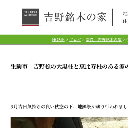
地
注
HOME
>
ブログ
>
奈良 吉野銘木の家
>
生駒市 吉野桧の大黒柱と恵比寿柱のある家
9月吉日気持ちの良い秋空の下、地鎮祭が執り行われまし