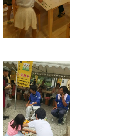
フリ
ヤル
01
07
57