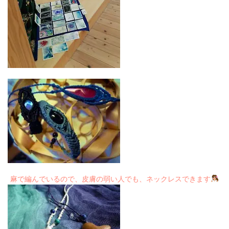
フリ
ヤル
01
07
麻で編んでいるので、皮膚の弱い人でも、ネックレスできます
57