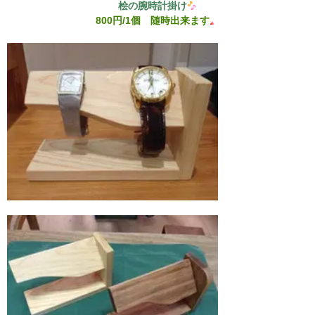
桧の腕時計掛け
800円/1個 随時出来ます