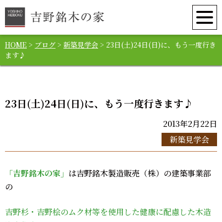
HOME
>
ブログ
>
新築見学会
>
23日(土)24日(日)に、もう一度行き
ます♪
23日(土)24日(日)に、もう一度行きます♪
2013年2月22日
新築見学会
「吉野銘木の家」
は吉野銘木製造販売（株）の建築事業部
の
吉野杉・吉野桧のムク材等を使用した健康に配慮した木造