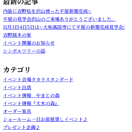
最新の記事
内装に吉野桧を沢山使った平屋新築完成✨
平屋の見学会沢山のご来場ありがとうございました。
11月3日4日5日は✨大和高田市にて平屋の新築完成見学会/
吉野銘木の家
イベント開催のお知らせ
シンボルツリーの話
カテゴリ
イベント会場タカラスタンダード
フリ
イベント出店
ヤル
01
イベント情報 やまとの森
07
イベント情報『大木の森』
オーダー家具
57
ショールーム一日お部屋貸しイベント♪
プレゼント企画♪