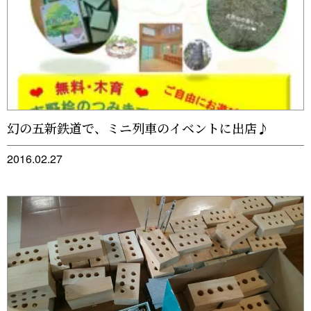
幻の五新鉄道で、ミニ列車のイベントに出店♪
2016.02.27
フリ
ヤル
01
07
57